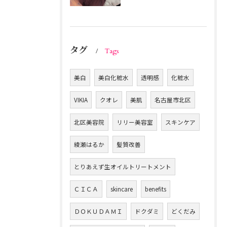
タグ
Tags
美白
美白化粧水
透明感
化粧水
VIKIA
クオレ
美肌
名古屋市北区
北区美容院
リリー美容室
スキンケア
綾瀬はるか
髪質改善
とりあえず生オイルトリートメント
ＣＩＣＡ
skincare
benefits
ＤＯＫＵＤＡＭＩ
ドクダミ
どくだみ