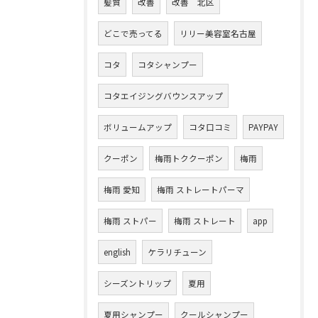
髪質
改善
改善 北区
どこで売ってる
リリー美容室名古屋
コタ
コタシャンプー
コタエイジングバウンスアップ
ボリュームアップ
コタ口コミ
PAYPAY
クーポン
梅雨トククーポン
梅雨
梅雨 愛知
梅雨 ストレートパーマ
梅雨 ストパー
梅雨 ストレート
app
english
ケラリチューン
シーズントリップ
夏用
夏用シャンプー
クールシャンプー