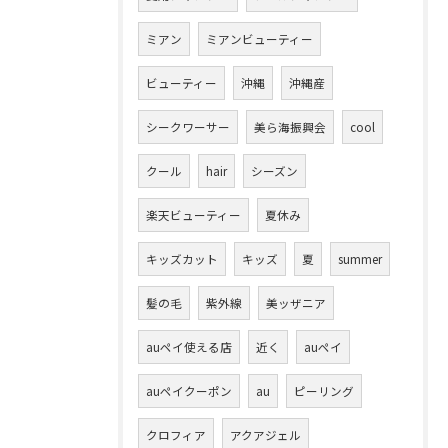
ミアン
ミアンビューティー
ビューティー
沖縄
沖縄産
シークワーサー
美ら海振興会
cool
クール
hair
シーズン
楽天ビューティー
夏休み
キッズカット
キッズ
夏
summer
髪の毛
紫外線
美ッザニア
auペイ使える店
近く
auペイ
auペイクーポン
au
ピーリング
クロフィア
アクアジェル