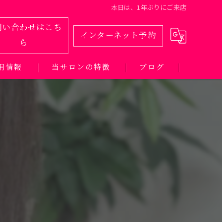
本日は、1年ぶりにご来店
問い合わせはこち
インターネット予約
ら
用情報
当サロンの特徴
ブログ
カット
カラー
パーマ
トリートメント
髪質