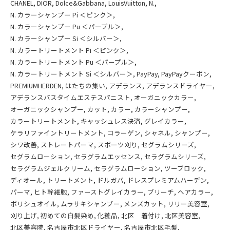
CHANEL
DIOR
Dolce&Gabbana
LouisVuitton
N.
N. カラーシャンプー Pi ＜ピンク＞
N. カラーシャンプー Pu ＜パープル＞
N. カラーシャンプー Si ＜シルバー＞
N. カラートリートメント Pi ＜ピンク＞
N. カラートリートメント Pu ＜パープル＞
N. カラートリートメント Si ＜シルバー＞
PayPay
PayPayクーポン
PREMIUMHERDEN
はたちの集い
アデランス
アデランスドライヤー
アデランスバスタイムエステスパニスト
オーガニックカラー
オーガニックシャンプー
カット
カラー
カラーシャンプー
カラートリートメント
キャッシュレス決済
グレイカラー
ケラリファイントリートメント
コラーゲン
シャネル
シャンプー
シワ改善
ストレートパーマ
スポーツ刈り
セグラムシリーズ
セグラムローション
セラグラムエッセンス
セラグラムシリーズ
セラグラムジェルクリーム
セラグラムローション
ツーブロック
ディオール
トリートメント
ドルガバ
ドレスプレミアムハーデン
パーマ
ヒト幹細胞
ファーストグレイカラー
ブリーチ
ヘアカラー
ポリシュオイル
ムラサキシャンプー
メンズカット
リリー美容室
刈り上げ
初めての白髪染め
化粧品
北区 着付け
北区美容室
北区美容院
名古屋市北区ドライヤー
名古屋市北区毛髪