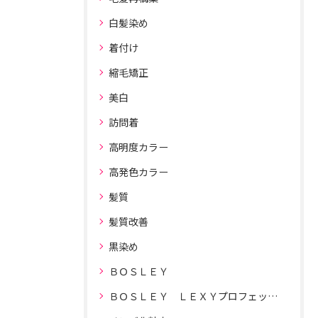
白髪染め
着付け
縮毛矯正
美白
訪問着
高明度カラー
高発色カラー
髪質
髪質改善
黒染め
ＢＯＳＬＥＹ
ＢＯＳＬＥＹ ＬＥＸＹプロフェッショナルドライヤー