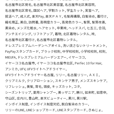
名古屋市北区発毛
名古屋市北区美容室
名古屋市北区美容院
名古屋市北区育毛
国試ヘア
学割カット
学生カット
実習ヘア
就活ヘア
成人式
楽天Pay
楽天ＰＡＹ
毛髪再構築
白髪染め
着付け
縮毛矯正
美白
訪問着
高明度カラー
高発色カラー
髪質
髪質改善
黒染め
メンズ化粧水
ヘアセット
卒業袴
ヘッドスパ
七五三
合羽
アンチエイジング
リフトアップ
着物
北区着物レンタル
袴
名古屋市北区着付け
名古屋市北区着物レンタル
ドレスプレミアムハーデンヘアオイル
洗い流さないトリートメント
PayPayスタンプカード
ブラック校則
中学校校則
小学校校則
校則
MIEUFA
ドレスプレミアムハーデンエアー
イヤーココ
イヤーココ名古屋市
イヤーココ名古屋市北区
Perfec 10 for Hair
アンミカ
UFV
UFVライトヘアドライヤー
UFVライトヘアドライヤー名古屋
リリー
名古屋リリー
ＡＸＩ
クリアミルク
クリアローション
スキンケア男子
メンズスキンケア
リフレッシュ
美髪
育毛
頭皮
キッズカット
コタ
シーズントリップ
夏用シャンプー
美ッザニア
勝川
如来町
如意申
守山区
庄内川
豊山町
楽天ビューティー
黒川
黒川駅
インボイス制度
インボイス制度対応
脱白髪染めカラー
リリーのLINE
LINEショップカード
LINEスタンプカード
きぬじょ