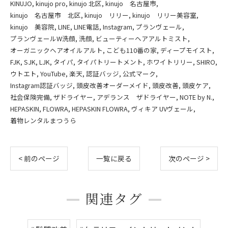
KINUJO
kinujo pro
kinujo 北区
kinujo 名古屋市
kinujo 名古屋市 北区
kinujo リリー
kinujo リリー美容室
kinujo 美容院
LINE
LINE電話
Instagram
プランヴェール
プランヴェールW洗顔
洗顔
ビューティーヘアアルトミスト
オーガニックヘアオイルアルト
こども110番の家
ディープモイスト
FJK
SJK
LJK
タイパ
タイパトリートメント
ホワイトリリー
SHIRO
ウトエト
YouTube
楽天
認証バッジ
公式マーク
Instagram認証バッジ
頭皮改善オーダーメイド
頭皮改善
頭皮ケア
社会保険完備
ザドライヤー
アデランス ザドライヤー
NOTE by N.
HEPASKIN
FLOWRA
HEPASKIN FLOWRA
ヴィキア UVヴェール
着物レンタルまつうら
< 前のページ
一覧に戻る
次のページ >
関連タグ