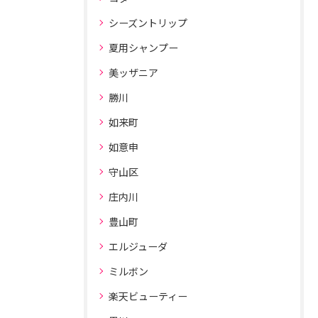
シーズントリップ
夏用シャンプー
美ッザニア
勝川
如来町
如意申
守山区
庄内川
豊山町
エルジューダ
ミルボン
楽天ビューティー