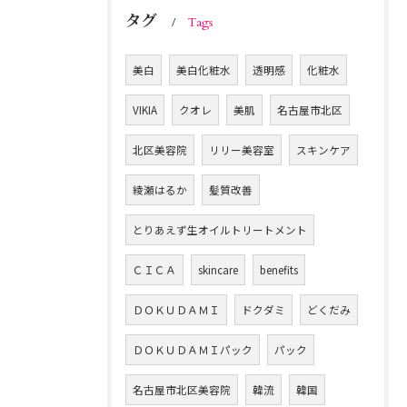
タグ
Tags
美白
美白化粧水
透明感
化粧水
VIKIA
クオレ
美肌
名古屋市北区
北区美容院
リリー美容室
スキンケア
綾瀬はるか
髪質改善
とりあえず生オイルトリートメント
ＣＩＣＡ
skincare
benefits
ＤＯＫＵＤＡＭＩ
ドクダミ
どくだみ
ＤＯＫＵＤＡＭＩパック
パック
名古屋市北区美容院
韓流
韓国