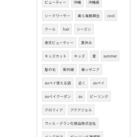
ビューティー
沖縄
沖縄産
シークワーサー
美ら海振興会
cool
クール
hair
シーズン
楽天ビューティー
夏休み
キッズカット
キッズ
夏
summer
髪の毛
紫外線
美ッザニア
auペイ使える店
近く
auペイ
auペイクーポン
au
ピーリング
クロフィア
アクアジェル
ウィル・グラン化粧品株式会社
メンズケア
ピーリング 敏感肌