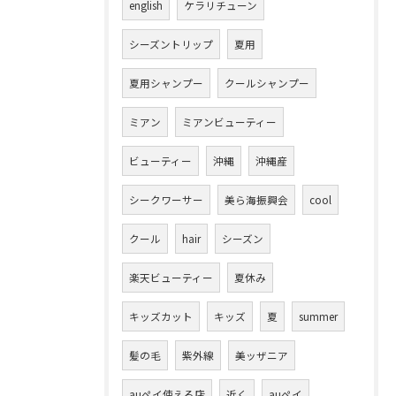
english
ケラリチューン
シーズントリップ
夏用
夏用シャンプー
クールシャンプー
ミアン
ミアンビューティー
ビューティー
沖縄
沖縄産
シークワーサー
美ら海振興会
cool
クール
hair
シーズン
楽天ビューティー
夏休み
キッズカット
キッズ
夏
summer
髪の毛
紫外線
美ッザニア
auペイ使える店
近く
auペイ