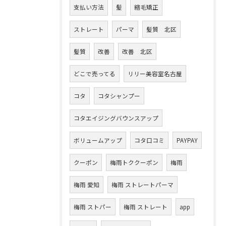
支払い方法
髪
縮毛矯正
ストレート
パーマ
髪質 北区
髪質
改善
改善 北区
どこで売ってる
リリー美容室名古屋
コタ
コタシャンプー
コタエイジングバウンスアップ
ボリュームアップ
コタ口コミ
PAYPAY
クーポン
梅雨トククーポン
梅雨
梅雨 愛知
梅雨 ストレートパーマ
梅雨 ストパー
梅雨 ストレート
app