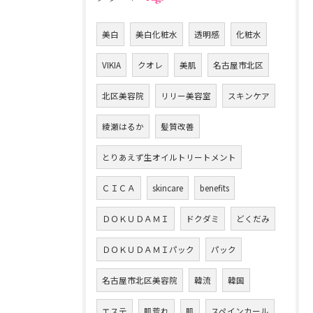
美白
美白化粧水
透明感
化粧水
VIKIA
クオレ
美肌
名古屋市北区
北区美容院
リリー美容室
スキンケア
綾瀬はるか
髪質改善
とりあえず生オイルトリートメント
ＣＩＣＡ
skincare
benefits
ＤＯＫＵＤＡＭＩ
ドクダミ
どくだみ
ＤＯＫＵＤＡＭＩパック
パック
名古屋市北区美容院
韓流
韓国
エステ
肌荒れ
肌
スペインカール