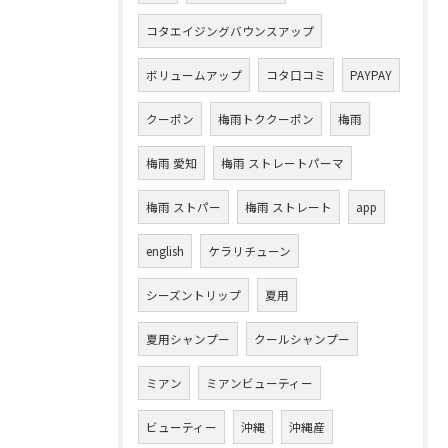
コタエイジングバウンスアップ
ボリュームアップ
コタ口コミ
PAYPAY
クーポン
梅雨トククーポン
梅雨
梅雨 愛知
梅雨 ストレートパーマ
梅雨 ストパー
梅雨 ストレート
app
english
ケラリチューン
シーズントリップ
夏用
夏用シャンプー
クールシャンプー
ミアン
ミアンビューティー
ビューティー
沖縄
沖縄産