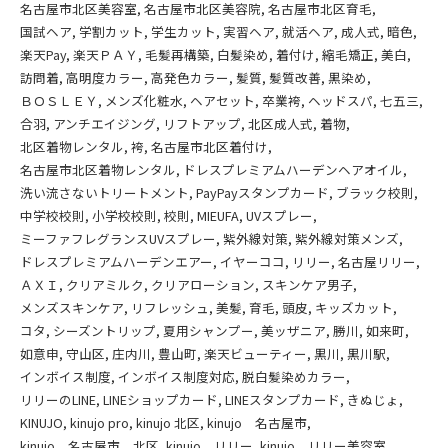
名古屋市北区美容室
名古屋市北区美容院
名古屋市北区育毛
国試ヘア
学割カット
学生カット
実習ヘア
就活ヘア
成人式
暗色
楽天Pay
楽天ＰＡＹ
毛髪再構築
白髪染め
着付け
縮毛矯正
美白
訪問着
高明度カラー
高発色カラー
髪質
髪質改善
黒染め
ＢＯＳＬＥＹ
メンズ化粧水
ヘアセット
卒業袴
ヘッドスパ
七五三
合羽
アンチエイジング
リフトアップ
北区成人式
着物
北区着物レンタル
袴
名古屋市北区着付け
名古屋市北区着物レンタル
ドレスプレミアムハーデンヘアオイル
洗い流さないトリートメント
PayPayスタンプカード
ブラック校則
中学校校則
小学校校則
校則
MIEUFA
UVスプレー
ミーファフレグランスUVスプレー
紫外線対策
紫外線対策メンズ
ドレスプレミアムハーデンエアー
イヤーココ
リリー
名古屋リリー
ＡＸＩ
クリアミルク
クリアローション
スキンケア男子
メンズスキンケア
リフレッシュ
美髪
育毛
頭皮
キッズカット
コタ
シーズントリップ
夏用シャンプー
美ッザニア
勝川
如来町
如意申
守山区
庄内川
豊山町
楽天ビューティー
黒川
黒川駅
インボイス制度
インボイス制度対応
脱白髪染めカラー
リリーのLINE
LINEショップカード
LINEスタンプカード
きぬじょ
KINUJO
kinujo pro
kinujo 北区
kinujo 名古屋市
kinujo 名古屋市 北区
kinujo リリー
kinujo リリー美容室