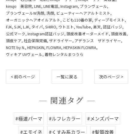
kinujo 美容院
LINE
LINE電話
Instagram
プランヴェール
プランヴェールW洗顔
洗顔
ビューティーヘアアルトミスト
オーガニックヘアオイルアルト
こども110番の家
ディープモイスト
FJK
SJK
LJK
タイパ
SHIRO
ウトエト
YouTube
楽天
認証バッジ
公式マーク
Instagram認証バッジ
頭皮改善オーダーメイド
頭皮改善
頭皮ケア
社会保険完備
ザドライヤー
アデランス ザドライヤー
NOTE by N.
HEPASKIN
FLOWRA
HEPASKIN FLOWRA
ヴィキア UVヴェール
着物レンタルまつうら
< 前のページ
一覧に戻る
次のページ >
関連タグ
#極道パーマ
#ルフレカラー
#メンズパーマ
#エモイネ
#くすみ系カラー
#髪質改善