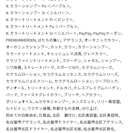
N. カラーシャンプー Pu ＜パープル＞
N. カラーシャンプー Si ＜シルバー＞
N. カラートリートメント Pi ＜ピンク＞
N. カラートリートメント Pu ＜パープル＞
N. カラートリートメント Si ＜シルバー＞
PayPay
PayPayクーポン
PREMIUMHERDEN
はたちの集い
アデランス
オーガニックカラー
オーガニックシャンプー
カット
カラー
カラーシャンプー
カラートリートメント
キャッシュレス決済
グレイカラー
ケラリファイントリートメント
コラーゲン
シャネル
シャンプー
シワ改善
ストレートパーマ
スポーツ刈り
セグラムシリーズ
セグラムローション
セラグラムエッセンス
セラグラムシリーズ
セラグラムジェルクリーム
セラグラムローション
ツーブロック
ディオール
トリートメント
ドルガバ
ドレスプレミアムハーデン
パーマ
ファーストグレイカラー
ブリーチ
ヘアカラー
ポリシュオイル
ムラサキシャンプー
メンズカット
リリー美容室
ルイビトン
ワクチン接種
京都きもの友禅
刈り上げ
初めての白髪染め
化粧品
北区 着付け
北区美容室
北区美容院
名古屋市アデランス
名古屋市ドライヤー
名古屋市北区アデランス
名古屋市北区ドライヤー
名古屋市北区毛髪
名古屋市北区発毛