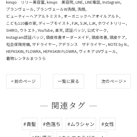
kinujo リリー美容室
kinujo 美容院
LINE
LINE電話
Instagram
プランヴェール
プランヴェールW洗顔
洗顔
ビューティーヘアアルトミスト
オーガニックヘアオイルアルト
こども110番の家
ディープモイスト
FJK
SJK
LJK
ホワイトリリー
SHIRO
ウトエト
YouTube
楽天
認証バッジ
公式マーク
Instagram認証バッジ
頭皮改善オーダーメイド
頭皮改善
頭皮ケア
社会保険完備
ザドライヤー
アデランス ザドライヤー
NOTE by N.
HEPASKIN
FLOWRA
HEPASKIN FLOWRA
ヴィキア UVヴェール
着物レンタルまつうら
< 前のページ
一覧に戻る
次のページ >
関連タグ
#青髪
#色落ち
#ムラシャン
#女性