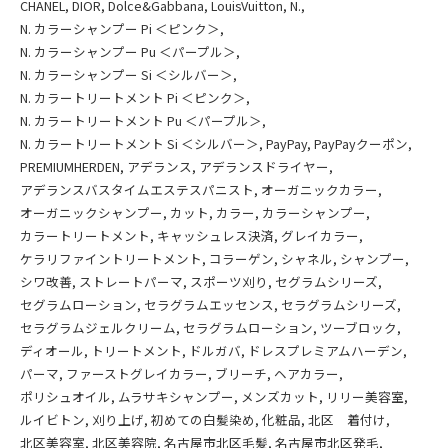
CHANEL
DIOR
Dolce&Gabbana
LouisVuitton
N.
N. カラーシャンプー Pi ＜ピンク＞
N. カラーシャンプー Pu ＜パープル＞
N. カラーシャンプー Si ＜シルバー＞
N. カラートリートメント Pi ＜ピンク＞
N. カラートリートメント Pu ＜パープル＞
N. カラートリートメント Si ＜シルバー＞
PayPay
PayPayクーポン
PREMIUMHERDEN
アデランス
アデランスドライヤー
アデランスバスタイムエステスパニスト
オーガニックカラー
オーガニックシャンプー
カット
カラー
カラーシャンプー
カラートリートメント
キャッシュレス決済
グレイカラー
ケラリファイントリートメント
コラーゲン
シャネル
シャンプー
シワ改善
ストレートパーマ
スポーツ刈り
セグラムシリーズ
セグラムローション
セラグラムエッセンス
セラグラムシリーズ
セラグラムジェルクリーム
セラグラムローション
ツーブロック
ディオール
トリートメント
ドルガバ
ドレスプレミアムハーデン
パーマ
ファーストグレイカラー
ブリーチ
ヘアカラー
ポリシュオイル
ムラサキシャンプー
メンズカット
リリー美容室
ルイビトン
刈り上げ
初めての白髪染め
化粧品
北区 着付け
北区美容室
北区美容院
名古屋市北区毛髪
名古屋市北区発毛