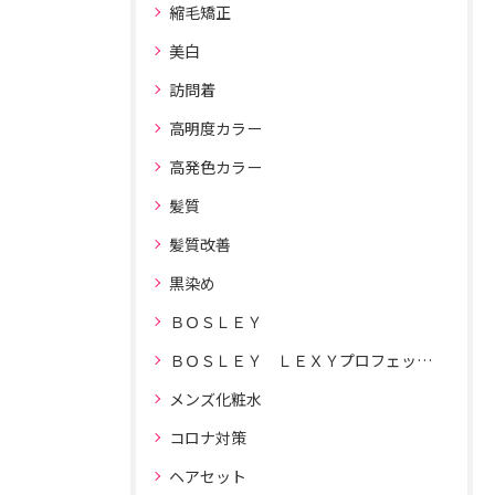
縮毛矯正
美白
訪問着
高明度カラー
高発色カラー
髪質
髪質改善
黒染め
ＢＯＳＬＥＹ
ＢＯＳＬＥＹ ＬＥＸＹプロフェッショナルドライヤー
メンズ化粧水
コロナ対策
ヘアセット