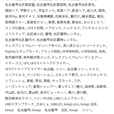
名古屋市北区美容室
名古屋市北区美容院
名古屋市北区育毛
国試ヘア
学割カット
学生カット
実習ヘア
就活ヘア
成人式
暗色
楽天Pay
楽天ＰＡＹ
毛髪再構築
白髪染め
着付け
縮毛矯正
美白
高明度カラー
高発色カラー
髪質
髪質改善
黒染め
ＢＯＳＬＥＹ
メンズ化粧水
コロナ対策
ヘアセット
ヘッドスパ
アンチエイジング
リフトアップ
北区成人式
着物
北区着物レンタル
名古屋市北区着付け
名古屋市北区着物レンタル
ドレスプレミアムハーデンヘアオイル
洗い流さないトリートメント
PayPayスタンプカード
ブラック校則
中学校校則
小学校校則
校則
紫外線対策
紫外線対策メンズ
ドレスプレミアムハーデンエアー
イヤーココ
UFV
UFVライトヘアドライヤー
UFVライトヘアドライヤー名古屋
リリー
名古屋リリー
ＡＸＩ
クリアミルク
クリアローション
スキンケア男子
メンズスキンケア
リフレッシュ
美髪
育毛
頭皮
キッズカット
コタ
シーズントリップ
夏用シャンプー
美ッザニア
勝川
如来町
如意申
守山区
庄内川
豊山町
楽天ビューティー
黒川
黒川駅
脱白髪染めカラー
リリーのLINE
LINEショップカード
LINEスタンプカード
きぬじょ
KINUJO
kinujo pro
kinujo 北区
kinujo 名古屋市
kinujo 名古屋市 北区
kinujo リリー