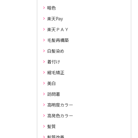
暗色
楽天Pay
楽天ＰＡＹ
毛髪再構築
白髪染め
着付け
縮毛矯正
美白
訪問着
高明度カラー
高発色カラー
髪質
髪質改善