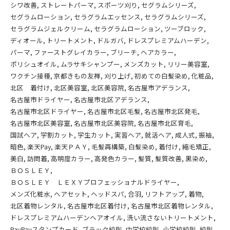
シワ改善
ストレートパーマ
スポーツ刈り
セグラムシリーズ
セグラムローション
セラグラムエッセンス
セラグラムシリーズ
セラグラムジェルクリーム
セラグラムローション
ツーブロック
ディオール
トリートメント
ドルガバ
ドレスプレミアムハーデン
パーマ
ファーストグレイカラー
ブリーチ
ヘアカラー
ポリシュオイル
ムラサキシャンプー
メンズカット
リリー美容室
ワクチン接種
京都きもの友禅
刈り上げ
初めての白髪染め
化粧品
北区 着付け
北区美容室
北区美容院
名古屋市アデランス
名古屋市ドライヤー
名古屋市北区アデランス
名古屋市北区ドライヤー
名古屋市北区毛髪
名古屋市北区発毛
名古屋市北区美容室
名古屋市北区美容院
名古屋市北区育毛
国試ヘア
学割カット
学生カット
実習ヘア
就活ヘア
成人式
振袖
暗色
楽天Pay
楽天ＰＡＹ
毛髪再構築
白髪染め
着付け
縮毛矯正
美白
訪問着
高明度カラー
高発色カラー
髪質
髪質改善
黒染め
ＢＯＳＬＥＹ
ＢＯＳＬＥＹ ＬＥＸＹプロフェッショナルドライヤー
メンズ化粧水
ヘアセット
ヘッドスパ
合羽
リフトアップ
着物
北区着物レンタル
名古屋市北区着付け
名古屋市北区着物レンタル
ドレスプレミアムハーデンヘアオイル
洗い流さないトリートメント
PayPayスタンプカード
ブラック校則
中学校校則
小学校校則
校則