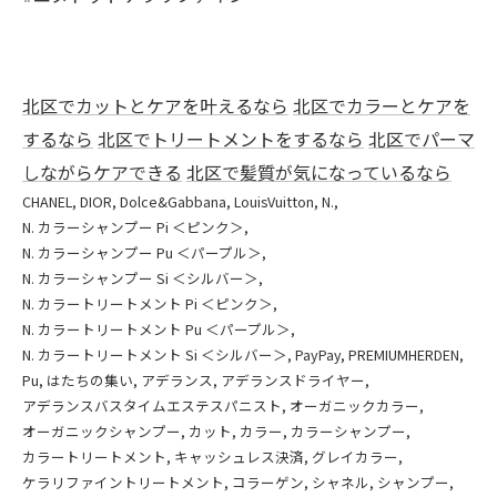
北区でカットとケアを叶えるなら
北区でカラーとケアを
するなら
北区でトリートメントをするなら
北区でパーマ
しながらケアできる
北区で髪質が気になっているなら
CHANEL
DIOR
Dolce&Gabbana
LouisVuitton
N.
N. カラーシャンプー Pi ＜ピンク＞
N. カラーシャンプー Pu ＜パープル＞
N. カラーシャンプー Si ＜シルバー＞
N. カラートリートメント Pi ＜ピンク＞
N. カラートリートメント Pu ＜パープル＞
N. カラートリートメント Si ＜シルバー＞
PayPay
PREMIUMHERDEN
Pu
はたちの集い
アデランス
アデランスドライヤー
アデランスバスタイムエステスパニスト
オーガニックカラー
オーガニックシャンプー
カット
カラー
カラーシャンプー
カラートリートメント
キャッシュレス決済
グレイカラー
ケラリファイントリートメント
コラーゲン
シャネル
シャンプー