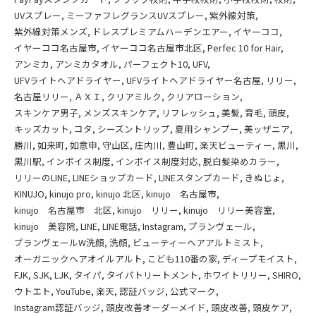
UVスプレー
ミーファフレグランスUVスプレー
紫外線対策
紫外線対策メンズ
ドレスプレミアムハーデンエアー
イヤーココ
イヤーココ名古屋市
イヤーココ名古屋市北区
Perfec 10 for Hair
アンミカ
アンミカタオル
パーフェクト10
UFV
UFVライトヘアドライヤー
UFVライトヘアドライヤー名古屋
リリー
名古屋リリー
ＡＸＩ
クリアミルク
クリアローション
スキンケア男子
メンズスキンケア
リフレッシュ
美髪
育毛
頭皮
キッズカット
コタ
シーズントリップ
夏用シャンプー
美ッザニア
勝川
如来町
如意申
守山区
庄内川
豊山町
楽天ビューティー
黒川
黒川駅
インボイス制度
インボイス制度対応
脱白髪染めカラー
リリーのLINE
LINEショップカード
LINEスタンプカード
きぬじょ
KINUJO
kinujo pro
kinujo 北区
kinujo 名古屋市
kinujo 名古屋市 北区
kinujo リリー
kinujo リリー美容室
kinujo 美容院
LINE
LINE電話
Instagram
プランヴェール
プランヴェールW洗顔
洗顔
ビューティーヘアアルトミスト
オーガニックヘアオイルアルト
こども110番の家
ディープモイスト
FJK
SJK
LJK
タイパ
タイパトリートメント
ホワイトリリー
SHIRO
ウトエト
YouTube
楽天
認証バッジ
公式マーク
Instagram認証バッジ
頭皮改善オーダーメイド
頭皮改善
頭皮ケア