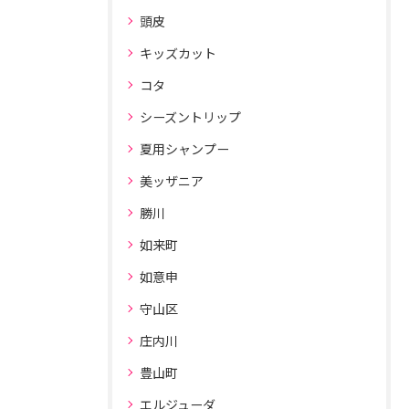
頭皮
キッズカット
コタ
シーズントリップ
夏用シャンプー
美ッザニア
勝川
如来町
如意申
守山区
庄内川
豊山町
エルジューダ