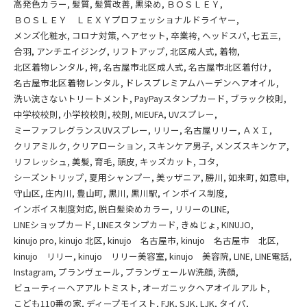
高発色カラー
髪質
髪質改善
黒染め
ＢＯＳＬＥＹ
ＢＯＳＬＥＹ ＬＥＸＹプロフェッショナルドライヤー
メンズ化粧水
コロナ対策
ヘアセット
卒業袴
ヘッドスパ
七五三
合羽
アンチエイジング
リフトアップ
北区成人式
着物
北区着物レンタル
袴
名古屋市北区成人式
名古屋市北区着付け
名古屋市北区着物レンタル
ドレスプレミアムハーデンヘアオイル
洗い流さないトリートメント
PayPayスタンプカード
ブラック校則
中学校校則
小学校校則
校則
MIEUFA
UVスプレー
ミーファフレグランスUVスプレー
リリー
名古屋リリー
ＡＸＩ
クリアミルク
クリアローション
スキンケア男子
メンズスキンケア
リフレッシュ
美髪
育毛
頭皮
キッズカット
コタ
シーズントリップ
夏用シャンプー
美ッザニア
勝川
如来町
如意申
守山区
庄内川
豊山町
黒川
黒川駅
インボイス制度
インボイス制度対応
脱白髪染めカラー
リリーのLINE
LINEショップカード
LINEスタンプカード
きぬじょ
KINUJO
kinujo pro
kinujo 北区
kinujo 名古屋市
kinujo 名古屋市 北区
kinujo リリー
kinujo リリー美容室
kinujo 美容院
LINE
LINE電話
Instagram
プランヴェール
プランヴェールW洗顔
洗顔
ビューティーヘアアルトミスト
オーガニックヘアオイルアルト
こども110番の家
ディープモイスト
FJK
SJK
LJK
タイパ