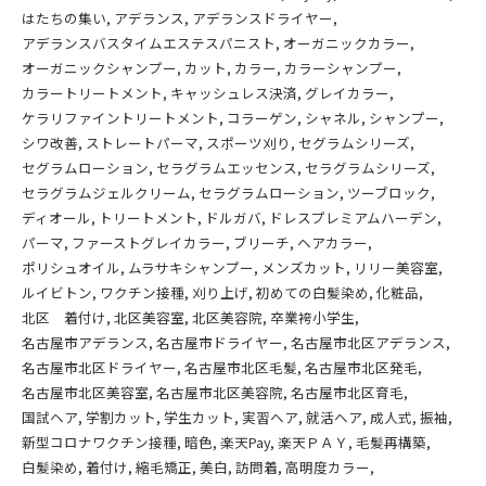
はたちの集い
アデランス
アデランスドライヤー
アデランスバスタイムエステスパニスト
オーガニックカラー
オーガニックシャンプー
カット
カラー
カラーシャンプー
カラートリートメント
キャッシュレス決済
グレイカラー
ケラリファイントリートメント
コラーゲン
シャネル
シャンプー
シワ改善
ストレートパーマ
スポーツ刈り
セグラムシリーズ
セグラムローション
セラグラムエッセンス
セラグラムシリーズ
セラグラムジェルクリーム
セラグラムローション
ツーブロック
ディオール
トリートメント
ドルガバ
ドレスプレミアムハーデン
パーマ
ファーストグレイカラー
ブリーチ
ヘアカラー
ポリシュオイル
ムラサキシャンプー
メンズカット
リリー美容室
ルイビトン
ワクチン接種
刈り上げ
初めての白髪染め
化粧品
北区 着付け
北区美容室
北区美容院
卒業袴小学生
名古屋市アデランス
名古屋市ドライヤー
名古屋市北区アデランス
名古屋市北区ドライヤー
名古屋市北区毛髪
名古屋市北区発毛
名古屋市北区美容室
名古屋市北区美容院
名古屋市北区育毛
国試ヘア
学割カット
学生カット
実習ヘア
就活ヘア
成人式
振袖
新型コロナワクチン接種
暗色
楽天Pay
楽天ＰＡＹ
毛髪再構築
白髪染め
着付け
縮毛矯正
美白
訪問着
高明度カラー