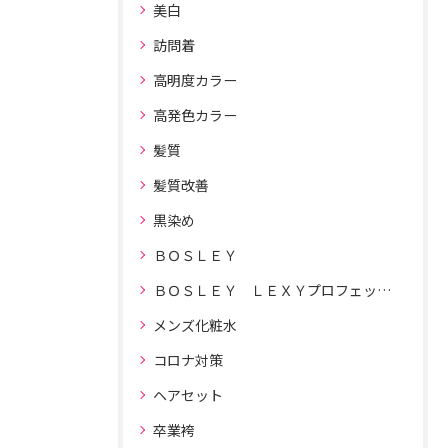
美白
訪問着
高明度カラー
高発色カラー
髪質
髪質改善
黒染め
ＢＯＳＬＥＹ
ＢＯＳＬＥＹ ＬＥＸＹプロフェッショナルドライヤー
メンズ化粧水
コロナ対策
ヘアセット
卒業袴