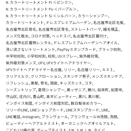
N. カラートリートメント Pi ＜ピンク＞
N. カラートリートメント Pu ＜パープル＞
N. カラートリートメント Si ＜シルバー＞
カラーシャンプー
カラートリートメント
ドレスプレミアムハーデン
名古屋市北区毛髪
名古屋市北区発毛
名古屋市北区育毛
ストレートパーマ
縮毛矯正
メンズ化粧水
コロナ対策
ヘッドスパ
名古屋市北区着付け
名古屋市北区着物レンタル
ドレスプレミアムハーデンヘアオイル
洗い流さないトリートメント
PayPayスタンプカード
ブラック校則
中学校校則
小学校校則
校則
UVスプレー
紫外線対策
紫外線対策メンズ
UFV
UFVライトヘアドライヤー
UFVライトヘアドライヤー名古屋
リリー
名古屋リリー
ＡＸＩ
クリアミルク
クリアローション
スキンケア男子
メンズスキンケア
リフレッシュ
美髪
育毛
頭皮
キッズカット
コタ
シーズントリップ
夏用シャンプー
美ッザニア
勝川
如来町
如意申
守山区
庄内川
豊山町
楽天ビューティー
黒川
黒川駅
インボイス制度
インボイス制度対応
脱白髪染めカラー
リリーのLINE
LINEショップカード
LINEスタンプカード
LINE
LINE電話
Instagram
プランヴェール
プランヴェールW洗顔
洗顔
ビューティーヘアアルトミスト
オーガニックヘアオイルアルト
こども110番の家
ディープモイスト
FJK
SJK
LJK
タイパ