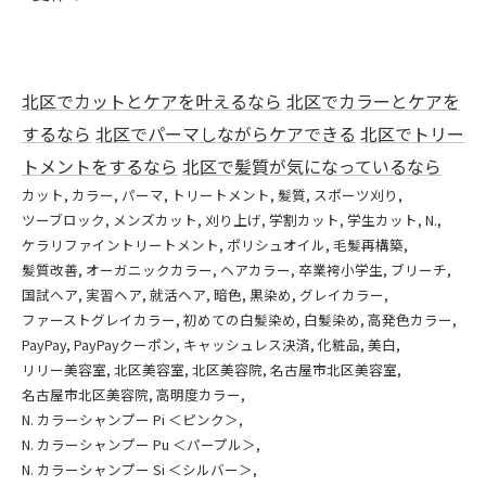
北区でカットとケアを叶えるなら
北区でカラーとケアを
するなら
北区でパーマしながらケアできる
北区でトリー
トメントをするなら
北区で髪質が気になっているなら
カット
カラー
パーマ
トリートメント
髪質
スポーツ刈り
ツーブロック
メンズカット
刈り上げ
学割カット
学生カット
N.
ケラリファイントリートメント
ポリシュオイル
毛髪再構築
髪質改善
オーガニックカラー
ヘアカラー
卒業袴小学生
ブリーチ
国試ヘア
実習ヘア
就活ヘア
暗色
黒染め
グレイカラー
ファーストグレイカラー
初めての白髪染め
白髪染め
高発色カラー
PayPay
PayPayクーポン
キャッシュレス決済
化粧品
美白
リリー美容室
北区美容室
北区美容院
名古屋市北区美容室
名古屋市北区美容院
高明度カラー
N. カラーシャンプー Pi ＜ピンク＞
N. カラーシャンプー Pu ＜パープル＞
N. カラーシャンプー Si ＜シルバー＞