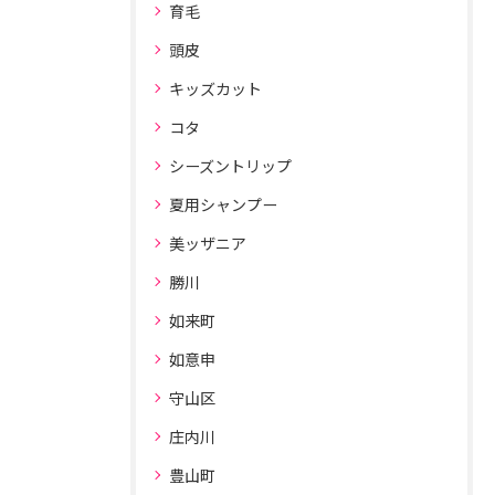
育毛
頭皮
キッズカット
コタ
シーズントリップ
夏用シャンプー
美ッザニア
勝川
如来町
如意申
守山区
庄内川
豊山町