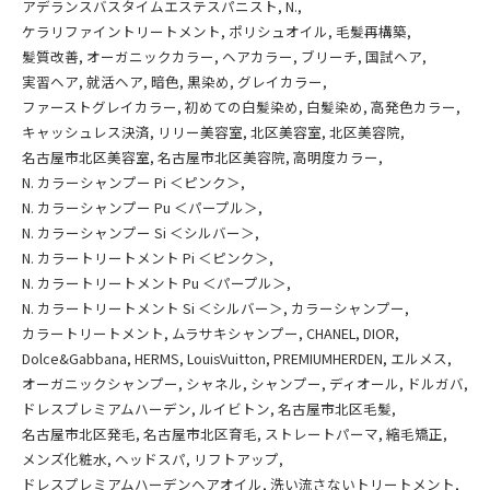
アデランスバスタイムエステスパニスト
N.
ケラリファイントリートメント
ポリシュオイル
毛髪再構築
髪質改善
オーガニックカラー
ヘアカラー
ブリーチ
国試ヘア
実習ヘア
就活ヘア
暗色
黒染め
グレイカラー
ファーストグレイカラー
初めての白髪染め
白髪染め
高発色カラー
キャッシュレス決済
リリー美容室
北区美容室
北区美容院
名古屋市北区美容室
名古屋市北区美容院
高明度カラー
N. カラーシャンプー Pi ＜ピンク＞
N. カラーシャンプー Pu ＜パープル＞
N. カラーシャンプー Si ＜シルバー＞
N. カラートリートメント Pi ＜ピンク＞
N. カラートリートメント Pu ＜パープル＞
N. カラートリートメント Si ＜シルバー＞
カラーシャンプー
カラートリートメント
ムラサキシャンプー
CHANEL
DIOR
Dolce&Gabbana
HERMS
LouisVuitton
PREMIUMHERDEN
エルメス
オーガニックシャンプー
シャネル
シャンプー
ディオール
ドルガバ
ドレスプレミアムハーデン
ルイビトン
名古屋市北区毛髪
名古屋市北区発毛
名古屋市北区育毛
ストレートパーマ
縮毛矯正
メンズ化粧水
ヘッドスパ
リフトアップ
ドレスプレミアムハーデンヘアオイル
洗い流さないトリートメント