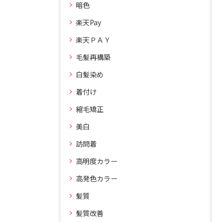
暗色
楽天Pay
楽天ＰＡＹ
毛髪再構築
白髪染め
着付け
縮毛矯正
美白
訪問着
高明度カラー
高発色カラー
髪質
髪質改善