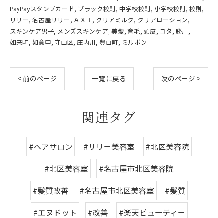
PayPayスタンプカード
ブラック校則
中学校校則
小学校校則
校則
リリー
名古屋リリー
ＡＸＩ
クリアミルク
クリアローション
スキンケア男子
メンズスキンケア
美髪
育毛
頭皮
コタ
勝川
如来町
如意申
守山区
庄内川
豊山町
ミルボン
< 前のページ
一覧に戻る
次のページ >
関連タグ
#ヘアサロン
#リリー美容室
#北区美容院
#北区美容室
#名古屋市北区美容院
#髪質改善
#名古屋市北区美容室
#髪質
#エヌドット
#改善
#楽天ビューティー