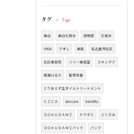
タグ
Tags
美白
美白化粧水
透明感
化粧水
VIKIA
クオレ
美肌
名古屋市北区
北区美容院
リリー美容室
スキンケア
綾瀬はるか
髪質改善
とりあえず生オイルトリートメント
ＣＩＣＡ
skincare
benefits
ＤＯＫＵＤＡＭＩ
ドクダミ
どくだみ
ＤＯＫＵＤＡＭＩパック
パック