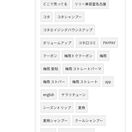
どこで売ってる
リリー美容室名古屋
コタ
コタシャンプー
コタエイジングバウンスアップ
ボリュームアップ
コタ口コミ
PAYPAY
クーポン
梅雨トククーポン
梅雨
梅雨 愛知
梅雨 ストレートパーマ
梅雨 ストパー
梅雨 ストレート
app
english
ケラリチューン
シーズントリップ
夏用
夏用シャンプー
クールシャンプー