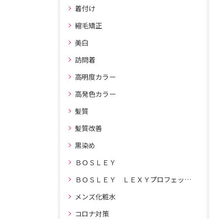
着付け
縮毛矯正
美白
訪問着
高明度カラー
高発色カラー
髪質
髪質改善
黒染め
ＢＯＳＬＥＹ
ＢＯＳＬＥＹ ＬＥＸＹプロフェッショナルドライヤー
メンズ化粧水
コロナ対策