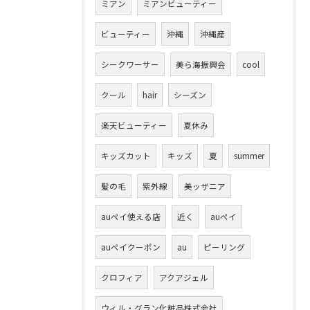
ミアン
ミアンビューティー
ビューティー
沖縄
沖縄産
シークワーサー
美ら海振興会
cool
クール
hair
シーズン
楽天ビューティー
夏休み
キッズカット
キッズ
夏
summer
髪の毛
紫外線
美ッザニア
auペイ使える店
近く
auペイ
auペイクーポン
au
ピーリング
クロフィア
アクアジェル
ウィル・グラン化粧品株式会社