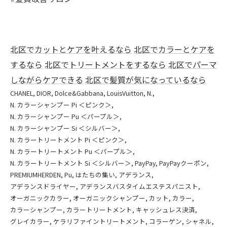
北区でカットとケアを叶えるなら
北区でカラーとケアを
するなら
北区でトリートメントをするなら
北区でパーマ
しながらケアできる
北区で髪質が気になっているなら
CHANEL
DIOR
Dolce&Gabbana
LouisVuitton
N.
N. カラーシャンプー Pi ＜ピンク＞
N. カラーシャンプー Pu ＜パープル＞
N. カラーシャンプー Si ＜シルバー＞
N. カラートリートメント Pi ＜ピンク＞
N. カラートリートメント Pu ＜パープル＞
N. カラートリートメント Si ＜シルバー＞
PayPay
PayPayクーポン
PREMIUMHERDEN
Pu
はたちの集い
アデランス
アデランスドライヤー
アデランスバスタイムエステスパニスト
オーガニックカラー
オーガニックシャンプー
カット
カラー
カラーシャンプー
カラートリートメント
キャッシュレス決済
グレイカラー
ケラリファイントリートメント
コラーゲン
シャネル