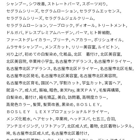
シャンプー
シワ改善
ストレートパーマ
スポーツ刈り
セグラムシリーズ
セグラムローション
セラグラムエッセンス
セラグラムシリーズ
セラグラムジェルクリーム
セラグラムローション
ツーブロック
ディオール
トリートメント
ドルガバ
ドレスプレミアムハーデン
パーマ
ヒト幹細胞
ファーストグレイカラー
ブリーチ
ヘアカラー
ポリシュオイル
ムラサキシャンプー
メンズカット
リリー美容室
ルイビトン
刈り上げ
初めての白髪染め
化粧品
北区 着付け
北区美容室
北区美容院
卒業袴小学生
名古屋市アデランス
名古屋市ドライヤー
名古屋市北区アデランス
名古屋市北区ドライヤー
名古屋市北区毛髪
名古屋市北区発毛
名古屋市北区美容室
名古屋市北区美容院
名古屋市北区育毛
国試ヘア
学割カット
学生カット
実習ヘア
就活ヘア
成人式
振袖
暗色
楽天Pay
楽天ＰＡＹ
毛髪再構築
白髪染め
着付け
縮毛矯正
美白
訪問着
高明度カラー
高発色カラー
髪質
髪質改善
黒染め
ＢＯＳＬＥＹ
ＢＯＳＬＥＹ ＬＥＸＹプロフェッショナルドライヤー
メンズ化粧水
ヘアセット
卒業袴
ヘッドスパ
七五三
合羽
アンチエイジング
リフトアップ
北区成人式
着物
北区着物レンタル
袴
名古屋市北区成人式
名古屋市北区着付け