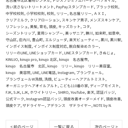
名古屋市北区着物レンタル
ドレスプレミアムハーデンヘアオイル
洗い流さないトリートメント
PayPayスタンプカード
ブラック校則
中学校校則
小学校校則
校則
リリー
名古屋リリー
ＡＸＩ
クリアミルク
クリアローション
スキンケア男子
メンズスキンケア
リフレッシュ
美髪
育毛
頭皮
キッズカット
コタ
シーズントリップ
夏用シャンプー
美ッザニア
勝川
如来町
如意申
守山区
庄内川
豊山町
エルジューダ
楽天ビューティー
黒川
黒川駅
インボイス制度
インボイス制度対応
脱白髪染めカラー
リリーのLINE
LINEショップカード
LINEスタンプカード
きぬじょ
KINUJO
kinujo pro
kinujo 北区
kinujo 名古屋市
kinujo 名古屋市 北区
kinujo リリー
kinujo リリー美容室
kinujo 美容院
LINE
LINE電話
Instagram
プランヴェール
プランヴェールW洗顔
洗顔
ビューティーヘアアルトミスト
オーガニックヘアオイルアルト
こども110番の家
ディープモイスト
FJK
SJK
LJK
ホワイトリリー
SHIRO
YouTube
楽天
認証バッジ
公式マーク
Instagram認証バッジ
頭皮改善オーダーメイド
頭皮改善
頭皮ケア
ザドライヤー
アデランス ザドライヤー
NOTE by N.
< 前のページ
一覧に戻る
次のページ >