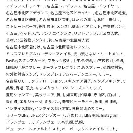
アデランスドライヤー
名古屋市アデランス
名古屋市ドライヤー
名古屋市北区アデランス
名古屋市北区ドライヤー
名古屋市北区毛髪
名古屋市北区発毛
名古屋市北区育毛
はたちの集い
北区 着付け
ストレートパーマ
縮毛矯正
メンズ化粧水
ヘアセット
卒業袴
合羽
七五三
ヘッドスパ
アンチエイジング
リフトアップ
北区成人式
着物
北区着物レンタル
袴
名古屋市北区成人式
名古屋市北区着付け
名古屋市北区着物レンタル
ドレスプレミアムハーデンヘアオイル
洗い流さないトリートメント
PayPayスタンプカード
ブラック校則
中学校校則
小学校校則
校則
MIEUFA
UVスプレー
ミーファフレグランスUVスプレー
紫外線対策
紫外線対策メンズ
ドレスプレミアムハーデンエアー
リリー
名古屋リリー
クリアローション
スキンケア男子
メンズスキンケア
美髪
育毛
頭皮
キッズカット
コタ
シーズントリップ
夏用シャンプー
美ッザニア
勝川
如来町
如意申
守山区
庄内川
豊山町
エルジューダ
ミルボン
楽天ビューティー
黒川
黒川駅
インボイス制度
インボイス制度対応
脱白髪染めカラー
リリーのLINE
LINEスタンプカード
きぬじょ
LINE電話
Instagram
プランヴェール
プランヴェールW洗顔
洗顔
ビューティーヘアアルトミスト
オーガニックヘアオイルアルト