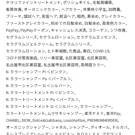
ケラリファイントリートメント
ポリシュオイル
毛髪再構築
髪質改善
オーガニックカラー
ヘアカラー
卒業袴小学生
訪問着
ブリーチ
国試ヘア
実習ヘア
就活ヘア
暗色
黒染め
グレイカラー
ファーストグレイカラー
初めての白髪染め
白髪染め
高発色カラー
PayPay
PayPayクーポン
キャッシュレス決済
コラーゲン
シワ改善
セグラムシリーズ
セグラムローション
セラグラムエッセンス
セラグラムジェルクリーム
セラグラムシリーズ
セラグラムローション
ヒト幹細胞
化粧品
美白
COVID-19
コロナ対策実施店
リリー美容室
北区美容室
北区美容院
名古屋市北区美容室
名古屋市北区美容院
高明度カラー
N. カラーシャンプー Pi ＜ピンク＞
N. カラーシャンプー Pu ＜パープル＞
N. カラーシャンプー Si ＜シルバー＞
N. カラートリートメント Pi ＜ピンク＞
N. カラートリートメント Pu ＜パープル＞
N. カラートリートメント Si ＜シルバー＞
カラーシャンプー
カラートリートメント
ムラサキシャンプー
楽天ＰＡＹ
楽天Pay
CHANEL
DIOR
Dolce&Gabbana
LouisVuitton
PREMIUMHERDEN
オーガニックシャンプー
シャネル
シャンプー
ディオール
ドルガバ
ドレスプレミアムハーデン
ルイビトン
ＢＯＳＬＥＹ
アデランス